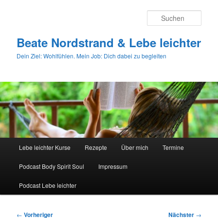
Zum
primären
Such
Inhalt
springen
Beate Nordstrand & Lebe leichter
Dein Ziel: Wohlfühlen. Mein Job: Dich dabei zu begleiten
Hauptmenü
Lebe leichter Kurse
Rezepte
Über mich
Termine
Podcast Body Spirit Soul
Impressum
Podcast Lebe leichter
Beitragsnavigation
←
Vorheriger
Nächster
→