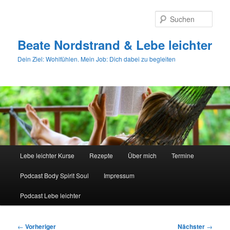
Zum
primären
Such
Inhalt
springen
Beate Nordstrand & Lebe leichter
Dein Ziel: Wohlfühlen. Mein Job: Dich dabei zu begleiten
Hauptmenü
Lebe leichter Kurse
Rezepte
Über mich
Termine
Podcast Body Spirit Soul
Impressum
Podcast Lebe leichter
Beitragsnavigation
←
Vorheriger
Nächster
→