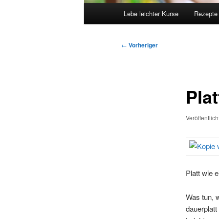
Hauptmenü
Lebe leichter Kurse
Rezepte
Beitragsnavigation
←
Vorheriger
Pla
Veröffentlic
Platt wie 
Was tun, w
dauerplatt