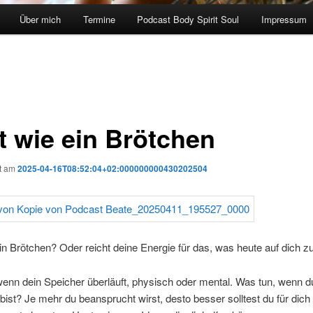
Über mich
Termine
Podcast Body Spirit Soul
Impressum
tt wie ein Brötchen
ht am
2025-04-16T08:52:04+02:000000000430202504
ein Brötchen? Oder reicht deine Energie für das, was heute auf dich
enn dein Speicher überläuft, physisch oder mental. Was tun, wenn d
 bist? Je mehr du beansprucht wirst, desto besser solltest du für dich