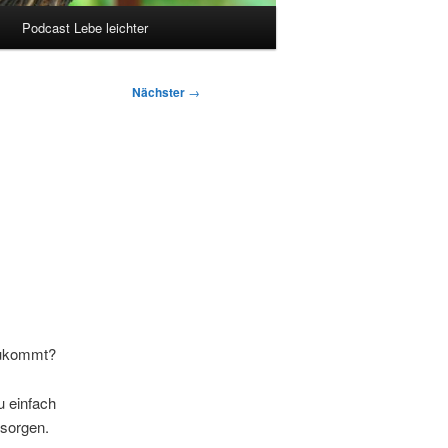
Podcast Lebe leichter
Nächster
→
 zukommt?
u einfach
 sorgen.