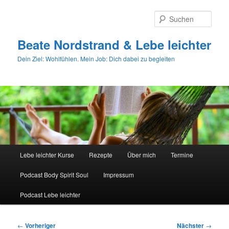
Zum
primären
Such
Inhalt
springen
Beate Nordstrand & Lebe leichter
Dein Ziel: Wohlfühlen. Mein Job: Dich dabei zu begleiten
Hauptmenü
Lebe leichter Kurse
Rezepte
Über mich
Termine
Podcast Body Spirit Soul
Impressum
Podcast Lebe leichter
Beitragsnavigation
←
Vorheriger
Nächster
→