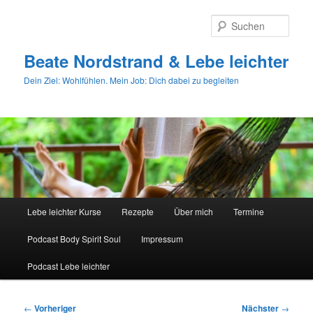
Zum
primären
Such
Inhalt
springen
Beate Nordstrand & Lebe leichter
Dein Ziel: Wohlfühlen. Mein Job: Dich dabei zu begleiten
Hauptmenü
Lebe leichter Kurse
Rezepte
Über mich
Termine
Podcast Body Spirit Soul
Impressum
Podcast Lebe leichter
Beitragsnavigation
←
Vorheriger
Nächster
→