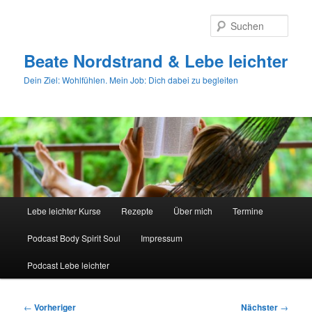
Zum
primären
Such
Inhalt
springen
Beate Nordstrand & Lebe leichter
Dein Ziel: Wohlfühlen. Mein Job: Dich dabei zu begleiten
Hauptmenü
Lebe leichter Kurse
Rezepte
Über mich
Termine
Podcast Body Spirit Soul
Impressum
Podcast Lebe leichter
Beitragsnavigation
←
Vorheriger
Nächster
→