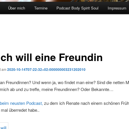
Über mich
Termine
Podcast Body Spirit Soul
Impressum
ich will eine Freundin
ht am
2020-10-14T07:22:32+02:000000003231202010
an Freundinnen? Und wenn ja, wo findet man eine? Sind die netten M
 mich ab und zu treffe, meine Freundinnen? Oder Bekannte…
beim neusten Podcast,
zu dem ich Renate nach einem schönen Früh
h mal überredet habe..