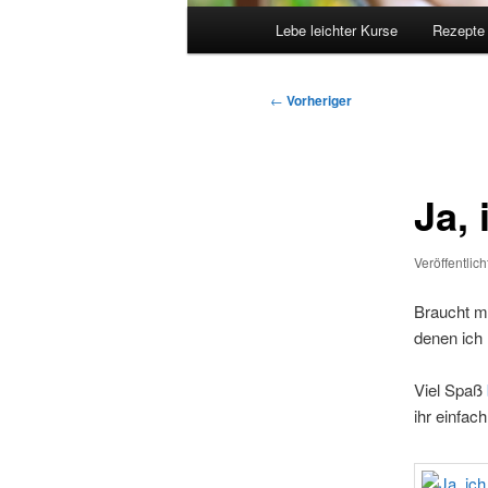
Hauptmenü
Lebe leichter Kurse
Rezepte
Beitragsnavigation
←
Vorheriger
Ja, 
Veröffentlic
Braucht m
denen ich
Viel Spaß
ihr einfac