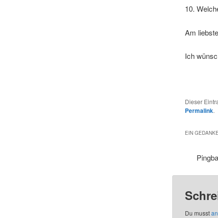
10. Welche
Am liebste
Ich wünsch
Dieser Eint
Permalink
.
EIN GEDANKE
Pingb
Schre
Du musst
an