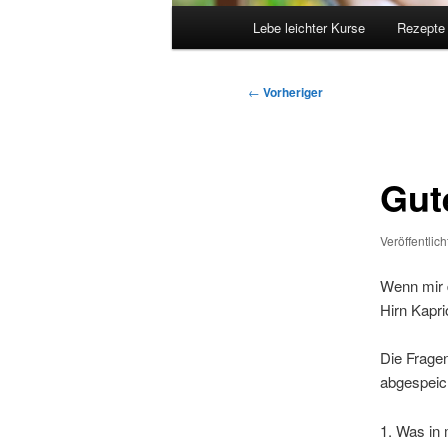
Hauptmenü
Lebe leichter Kurse
Rezepte
Beitragsnavigation
←
Vorheriger
Gut
Veröffentlic
Wenn mir 
Hirn Kapri
Die Fragen
abgespeic
1. Was in 