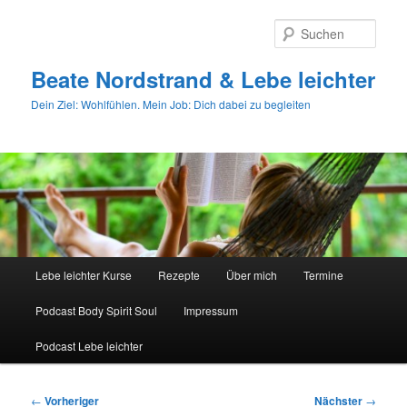
Zum
primären
Such
Inhalt
springen
Beate Nordstrand & Lebe leichter
Dein Ziel: Wohlfühlen. Mein Job: Dich dabei zu begleiten
Hauptmenü
Lebe leichter Kurse
Rezepte
Über mich
Termine
Podcast Body Spirit Soul
Impressum
Podcast Lebe leichter
Beitragsnavigation
←
Vorheriger
Nächster
→