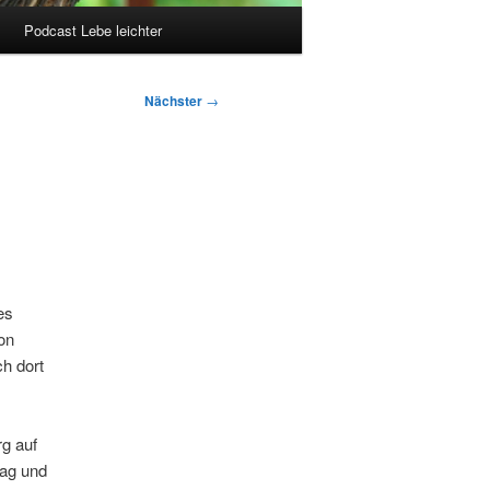
Podcast Lebe leichter
Nächster
→
es
on
ch dort
g auf
ag und