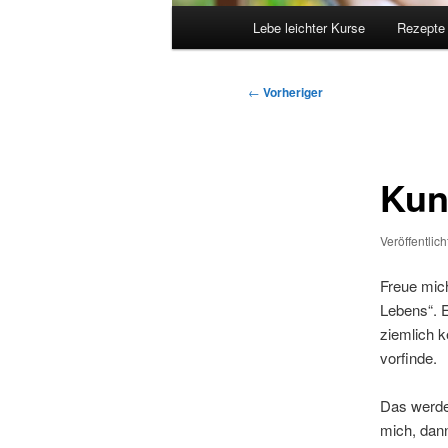
Hauptmenü
Lebe leichter Kurse
Rezepte
Beitragsnavigation
←
Vorheriger
Kun
Veröffentlic
Freue mic
Lebens“. E
ziemlich k
vorfinde.
Das werde
mich, dan