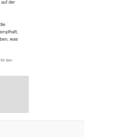
 auf der
die
rampfhaft,
eiben, was
 für den