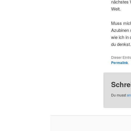
nächstes 
Welt.
Muss mich 
Azubinen s
wie ich in
du denkst
Dieser Eint
Permalink
.
Schre
Du musst
an