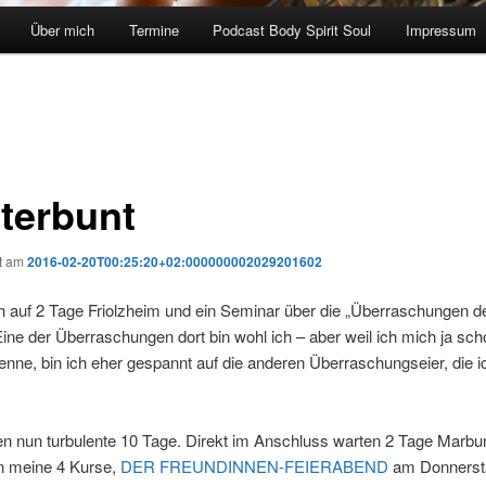
Über mich
Termine
Podcast Body Spirit Soul
Impressum
terbunt
ht am
2016-02-20T00:25:20+02:000000002029201602
h auf 2 Tage Friolzheim und ein Seminar über die „Überraschungen d
ine der Überraschungen dort bin wohl ich – aber weil ich mich ja sch
enne, bin ich eher gespannt auf die anderen Überraschungseier, die i
n nun turbulente 10 Tage. Direkt im Anschluss warten 2 Tage Marbur
n meine 4 Kurse,
DER FREUNDINNEN-FEIERABEND
am Donnerst