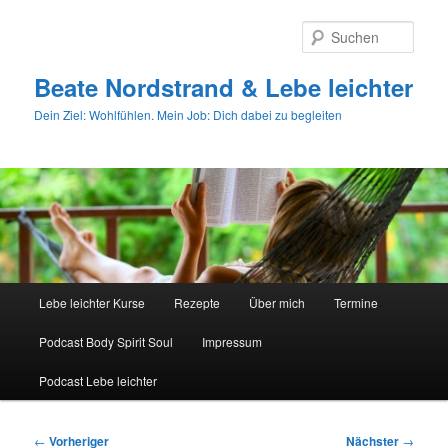
Zum
primären
Such
Inhalt
springen
Beate Nordstrand & Lebe leichter
Dein Ziel: Wohlfühlen. Mein Job: Dich dabei zu begleiten
Hauptmenü
Lebe leichter Kurse
Rezepte
Über mich
Termine
Podcast Body Spirit Soul
Impressum
Podcast Lebe leichter
Beitragsnavigation
←
Vorheriger
Nächster
→