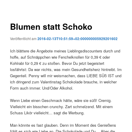
Blumen statt Schoko
Veröffentlicht am
2016-02-13T10:51:59+02:000000005929201602
Ich blättere die Angebote meines Lieblingsdiscounters durch und
hoffe, auf Schnäppchen wie Fenchelknollen für 0,39 € oder
Kohlrabi für 0,29 € zu stoßen. Bevor Du jetzt begeistert
losfährtst: Da war nichts, was mein Gesundheitsherz hintreibt. Im
Gegenteil. Penny will mir weismachen, dass LIEBE SÜß IST und
ich dringend zum Valentinstag Schokolade brauche, in welcher
Form auch immer. Und/Oder Alkohol.
Wenn Liebe einen Geschmack hätte, wäre sie süß! Cremig.
Vielleicht ein bisschen crunchy. Zart schmelzend. Mit einem
Schuss Likör vielleicht… sagt die Werbung.
Man könnte es fast glauben. Denn im Moment des Genießens
fühlt es sich wie Liebe an. Die Schokolade und Du… Aber die