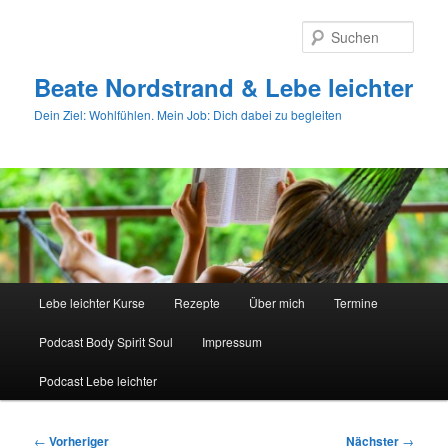
Zum
primären
Such
Inhalt
springen
Beate Nordstrand & Lebe leichter
Dein Ziel: Wohlfühlen. Mein Job: Dich dabei zu begleiten
Hauptmenü
Lebe leichter Kurse
Rezepte
Über mich
Termine
Podcast Body Spirit Soul
Impressum
Podcast Lebe leichter
Beitragsnavigation
←
Vorheriger
Nächster
→