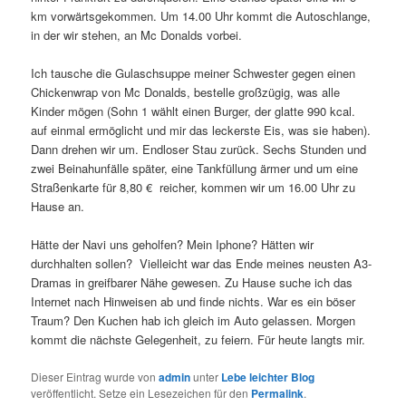
km vorwärtsgekommen. Um 14.00 Uhr kommt die Autoschlange,
in der wir stehen, an Mc Donalds vorbei.
Ich tausche die Gulaschsuppe meiner Schwester gegen einen
Chickenwrap von Mc Donalds, bestelle großzügig, was alle
Kinder mögen (Sohn 1 wählt einen Burger, der glatte 990 kcal.
auf einmal ermöglicht und mir das leckerste Eis, was sie haben).
Dann drehen wir um. Endloser Stau zurück. Sechs Stunden und
zwei Beinahunfälle später, eine Tankfüllung ärmer und um eine
Straßenkarte für 8,80 € reicher, kommen wir um 16.00 Uhr zu
Hause an.
Hätte der Navi uns geholfen? Mein Iphone? Hätten wir
durchhalten sollen? Vielleicht war das Ende meines neusten A3-
Dramas in greifbarer Nähe gewesen. Zu Hause suche ich das
Internet nach Hinweisen ab und finde nichts. War es ein böser
Traum? Den Kuchen hab ich gleich im Auto gelassen. Morgen
kommt die nächste Gelegenheit, zu feiern. Für heute langts mir.
Dieser Eintrag wurde von
admin
unter
Lebe leichter Blog
veröffentlicht. Setze ein Lesezeichen für den
Permalink
.