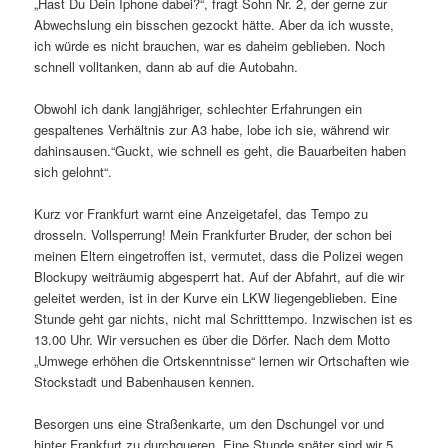
„Hast Du Dein Iphone dabei?“, fragt Sohn Nr. 2, der gerne zur
Abwechslung ein bisschen gezockt hätte. Aber da ich wusste,
ich würde es nicht brauchen, war es daheim geblieben. Noch
schnell volltanken, dann ab auf die Autobahn.
Obwohl ich dank langjähriger, schlechter Erfahrungen ein
gespaltenes Verhältnis zur A3 habe, lobe ich sie, während wir
dahinsausen.“Guckt, wie schnell es geht, die Bauarbeiten haben
sich gelohnt“.
Kurz vor Frankfurt warnt eine Anzeigetafel, das Tempo zu
drosseln. Vollsperrung! Mein Frankfurter Bruder, der schon bei
meinen Eltern eingetroffen ist, vermutet, dass die Polizei wegen
Blockupy weiträumig abgesperrt hat. Auf der Abfahrt, auf die wir
geleitet werden, ist in der Kurve ein LKW liegengeblieben. Eine
Stunde geht gar nichts, nicht mal Schritttempo. Inzwischen ist es
13.00 Uhr. Wir versuchen es über die Dörfer. Nach dem Motto
„Umwege erhöhen die Ortskenntnisse“ lernen wir Ortschaften wie
Stockstadt und Babenhausen kennen.
Besorgen uns eine Straßenkarte, um den Dschungel vor und
hinter Frankfurt zu durchqueren. Eine Stunde später sind wir 5