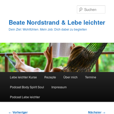
Zum
primären
Such
Inhalt
springen
Beate Nordstrand & Lebe leichter
Dein Ziel: Wohlfühlen. Mein Job: Dich dabei zu begleiten
Hauptmenü
Lebe leichter Kurse
Rezepte
Über mich
Termine
Podcast Body Spirit Soul
Impressum
Podcast Lebe leichter
Beitragsnavigation
←
Vorheriger
Nächster
→