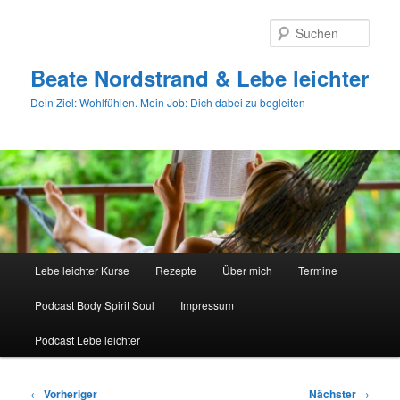
Zum
primären
Such
Inhalt
springen
Beate Nordstrand & Lebe leichter
Dein Ziel: Wohlfühlen. Mein Job: Dich dabei zu begleiten
Hauptmenü
Lebe leichter Kurse
Rezepte
Über mich
Termine
Podcast Body Spirit Soul
Impressum
Podcast Lebe leichter
Beitragsnavigation
←
Vorheriger
Nächster
→