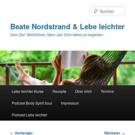
Zum
primären
Such
Inhalt
springen
Beate Nordstrand & Lebe leichter
Dein Ziel: Wohlfühlen. Mein Job: Dich dabei zu begleiten
Hauptmenü
Lebe leichter Kurse
Rezepte
Über mich
Termine
Podcast Body Spirit Soul
Impressum
Podcast Lebe leichter
Beitragsnavigation
←
Vorheriger
Nächster
→