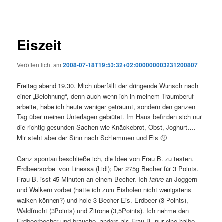
Eiszeit
Veröffentlicht am
2008-07-18T19:50:32+02:000000003231200807
Freitag abend 19.30. Mich überfällt der dringende Wunsch nach
einer „Belohnung“, denn auch wenn ich in meinem Traumberuf
arbeite, habe ich heute weniger geträumt, sondern den ganzen
Tag über meinen Unterlagen gebrütet. Im Haus befinden sich nur
die richtig gesunden Sachen wie Knäckebrot, Obst, Joghurt….
Mir steht aber der Sinn nach Schlemmen und Eis 🙁
Ganz spontan beschließe ich, die Idee von Frau B. zu testen.
Erdbeersorbet von Linessa (Lidl); Der 275g Becher für 3 Points.
Frau B. isst 45 Minuten an einem Becher. Ich
fahre
an Joggern
und Walkern vorbei (hätte ich zum Eisholen nicht wenigstens
walken können?) und hole 3 Becher Eis. Erdbeer (3 Points),
Waldfrucht (3Points) und Zitrone (3,5Points). Ich nehme den
Erdbeerbecher und brauche, anders als Frau B. nur eine halbe