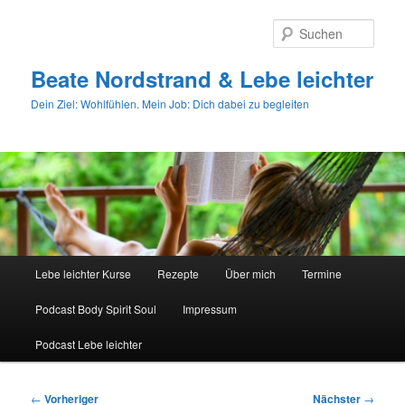
Zum
primären
Such
Inhalt
springen
Beate Nordstrand & Lebe leichter
Dein Ziel: Wohlfühlen. Mein Job: Dich dabei zu begleiten
Hauptmenü
Lebe leichter Kurse
Rezepte
Über mich
Termine
Podcast Body Spirit Soul
Impressum
Podcast Lebe leichter
Beitragsnavigation
←
Vorheriger
Nächster
→