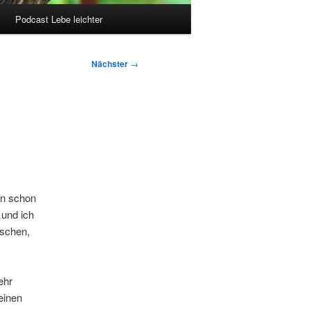
Podcast Lebe leichter
Nächster
→
en schon
 und ich
nschen,
ehr
einen