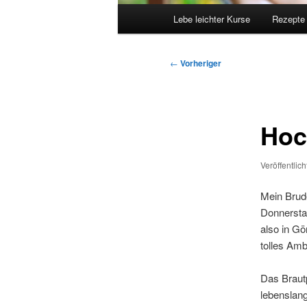
Hauptmenü
Lebe leichter Kurse
Rezepte
Beitragsnavigation
←
Vorheriger
Hoc
Veröffentlic
Mein Brude
Donnersta
also in Gö
tolles Amb
Das Brautp
lebenslang