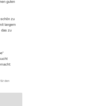
inen guten
g schön zu
mit langem
, das zu
be“
sucht
emacht:
 für den