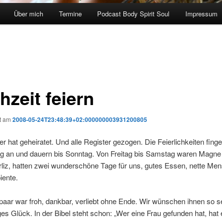
Über mich
Termine
Podcast Body Spirit Soul
Impressum
hzeit feiern
ht am
2008-05-24T23:48:39+02:000000003931200805
r hat geheiratet. Und alle Register gezogen. Die Feierlichkeiten fing
g an und dauern bis Sonntag. Von Freitag bis Samstag waren Magne
rliz, hatten zwei wunderschöne Tage für uns, gutes Essen, nette Me
iente.
aar war froh, dankbar, verliebt ohne Ende. Wir wünschen ihnen so s
es Glück. In der Bibel steht schon: „Wer eine Frau gefunden hat, hat 