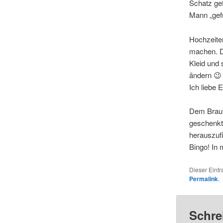
Schatz gef
Mann „gefu
Hochzeiten
machen. De
Kleid und 
ändern 😉
Ich liebe 
Dem Braut
geschenkt
herauszuf
Bingo! In
Dieser Eint
Permalink
.
Schre