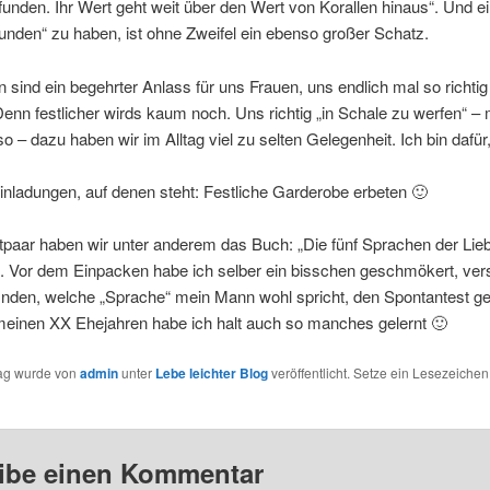
unden. Ihr Wert geht weit über den Wert von Korallen hinaus“. Und e
nden“ zu haben, ist ohne Zweifel ein ebenso großer Schatz.
 sind ein begehrter Anlass für uns Frauen, uns endlich mal so richti
nn festlicher wirds kaum noch. Uns richtig „in Schale zu werfen“ – 
so – dazu haben wir im Alltag viel zu selten Gelegenheit. Ich bin dafür
Einladungen, auf denen steht: Festliche Garderobe erbeten 🙂
paar haben wir unter anderem das Buch: „Die fünf Sprachen der Lie
. Vor dem Einpacken habe ich selber ein bisschen geschmökert, ver
inden, welche „Sprache“ mein Mann wohl spricht, den Spontantest g
 meinen XX Ehejahren habe ich halt auch so manches gelernt 🙂
rag wurde von
admin
unter
Lebe leichter Blog
veröffentlicht. Setze ein Lesezeichen
ibe einen Kommentar