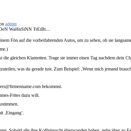
on
admin
n DeN WaHnSiNN TrEiBt…
t einem Fön auf die vorbeifahrenden Autos, um zu sehen, ob sie langsam
mme.)
t die gleichen Klamotten. Trage sie immer einen Tag nachdem dein Chef/
tzuteilen, was du gerade tust. Zum Beispiel: ‚Wenn mich jemand braucht,
euers@firmenname.com bekommst.
mmes-Frites dazu will.
zustimmen.
it ‚Eingang‘.
hine. Sobald alle ihre Koffeinsucht überwunden haben, gehe über zu Es