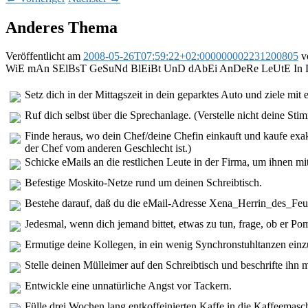
Anderes Thema
Veröffentlicht am
2008-05-26T07:59:22+02:000000002231200805
v
WiE mAn SElBsT GeSuNd BlEiBt UnD dAbEi AnDeRe LeUtE I
Setz dich in der Mittagszeit in dein geparktes Auto und ziele mi
Ruf dich selbst über die Sprechanlage. (Verstelle nicht deine Sti
Finde heraus, wo dein Chef/deine Chefin einkauft und kaufe exak
der Chef vom anderen Geschlecht ist.)
Schicke eMails an die restlichen Leute in der Firma, um ihnen mi
Befestige Moskito-Netze rund um deinen Schreibtisch.
Bestehe darauf, daß du die eMail-Adresse Xena_Herrin_des_F
Jedesmal, wenn dich jemand bittet, etwas zu tun, frage, ob er Po
Ermutige deine Kollegen, in ein wenig Synchronstuhltanzen ein
Stelle deinen Mülleimer auf den Schreibtisch und beschrifte ihn m
Entwickle eine unnatürliche Angst vor Tackern.
Fülle drei Wochen lang entkoffeinierten Kaffe in die Kaffeemasc