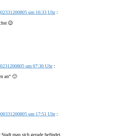
002331200805 um 16:33 Uhr
:
chst 😉
00231200805 um 07:30 Uhr
:
en an“ 🙂
000331200805 um 17:51 Uhr
:
Stadt man sich gerade befindet.