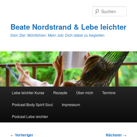
Zum
primären
Such
Inhalt
springen
Beate Nordstrand & Lebe leichter
Dein Ziel: Wohlfühlen. Mein Job: Dich dabei zu begleiten
Hauptmenü
Lebe leichter Kurse
Rezepte
Über mich
Termine
Podcast Body Spirit Soul
Impressum
Podcast Lebe leichter
Beitragsnavigation
←
Vorheriger
Nächster
→