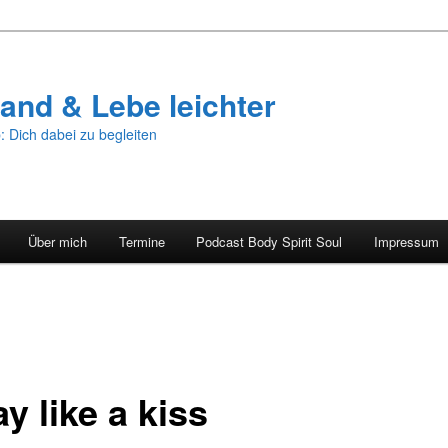
and & Lebe leichter
: Dich dabei zu begleiten
Über mich
Termine
Podcast Body Spirit Soul
Impressum
y like a kiss