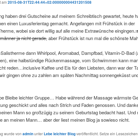
ht am
2015-08-31T22:44:44+02:000000004431201508
g haben drei Gutscheine auf meinem Schreibtisch gewartet, heute h
nen einen Luxusferientag gemacht. Angefangen mit Frühstück in der
herme, wobei sie dort willig auf alle meine Extrawünsche eingingen.
.
männer ja nicht gerade,
aber Frühstück ist nun mal die schönste Mahl
ssSalistherme dann Whirlpool, Aromabad, Dampfbad, Vitamin-D-Bad (a
gen), eine halbstündige Rückenmassage, vom Schwimmen kann man 
ht reden…inclusive Kaffee und Eis für den Liebsten, dann war der T
wir gingen ohne zu zahlen am späten Nachmittag sonnengeküsst u
ebe Bleibe leichter Gruppe… Habe während der Massage wärmste G
tung geschickt und alles nach Strich und Faden genossen. Und dan
einen Mann so großzügig zu seinem Geburtstag bedacht hast. Und n
e an meinen Mann… aber der liest meinen Blog ja sowieso nicht.
rag wurde von
admin
unter
Lebe leichter Blog
veröffentlicht. Setze ein Lesezeichen