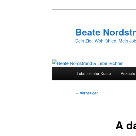
Zum
primären
Inhalt
Beate Nordstr
springen
Dein Ziel: Wohlfühlen. Mein Job
Hauptmenü
Lebe leichter Kurse
Rezepte
Beitragsnavigation
←
Vorheriger
A da