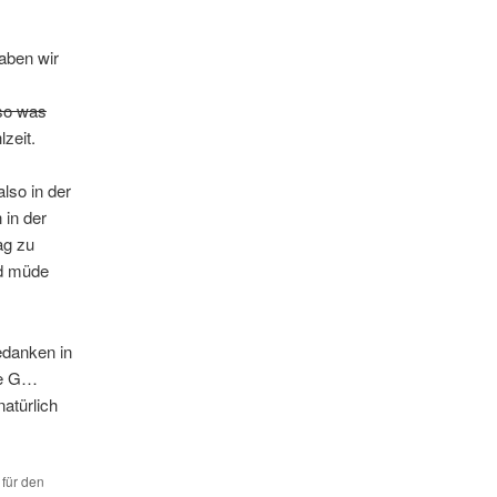
aben wir
so was
zeit.
lso in der
in der
ag zu
nd müde
edanken in
ke G…
atürlich
 für den