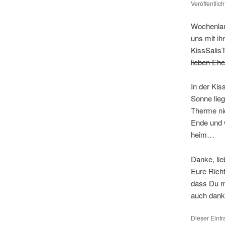
Veröffentlic
Wochenlan
uns mit ih
KissSalisT
lieben Ehe
In der Ki
Sonne lie
Therme nic
Ende und 
heim…
Danke, li
Eure Rich
dass Du m
auch dank
Dieser Eint