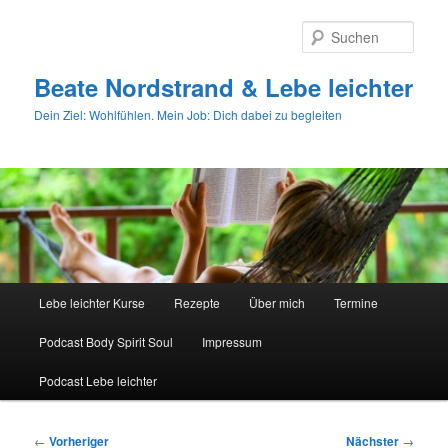
Zum
primären
Such
Inhalt
springen
Beate Nordstrand & Lebe leichter
Dein Ziel: Wohlfühlen. Mein Job: Dich dabei zu begleiten
Hauptmenü
Lebe leichter Kurse
Rezepte
Über mich
Termine
Podcast Body Spirit Soul
Impressum
Podcast Lebe leichter
Beitragsnavigation
←
Vorheriger
Nächster
→