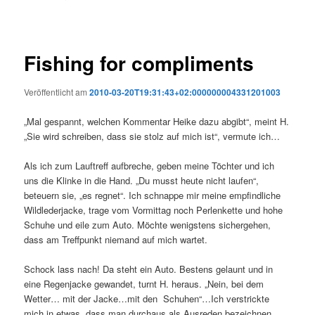
Fishing for compliments
Veröffentlicht am
2010-03-20T19:31:43+02:000000004331201003
„Mal gespannt, welchen Kommentar Heike dazu abgibt“, meint H.
„Sie wird schreiben, dass sie stolz auf mich ist“, vermute ich…
Als ich zum Lauftreff aufbreche, geben meine Töchter und ich
uns die Klinke in die Hand. „Du musst heute nicht laufen“,
beteuern sie, „es regnet“. Ich schnappe mir meine empfindliche
Wildlederjacke, trage vom Vormittag noch Perlenkette und hohe
Schuhe und eile zum Auto. Möchte wenigstens sichergehen,
dass am Treffpunkt niemand auf mich wartet.
Schock lass nach! Da steht ein Auto. Bestens gelaunt und in
eine Regenjacke gewandet, turnt H. heraus. „Nein, bei dem
Wetter… mit der Jacke…mit den Schuhen“…Ich verstrickte
mich in etwas, dass man durchaus als Ausreden bezeichnen