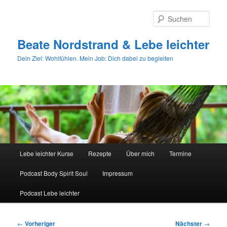
Zum
primären
Such
Inhalt
springen
Beate Nordstrand & Lebe leichter
Dein Ziel: Wohlfühlen. Mein Job: Dich dabei zu begleiten
Hauptmenü
Lebe leichter Kurse
Rezepte
Über mich
Termine
Podcast Body Spirit Soul
Impressum
Podcast Lebe leichter
Beitragsnavigation
←
Vorheriger
Nächster
→