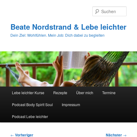
Zum
primären
Such
Inhalt
springen
Beate Nordstrand & Lebe leichter
Dein Ziel: Wohlfühlen. Mein Job: Dich dabei zu begleiten
Hauptmenü
Lebe leichter Kurse
Rezepte
Über mich
Termine
Podcast Body Spirit Soul
Impressum
Podcast Lebe leichter
Beitragsnavigation
←
Vorheriger
Nächster
→