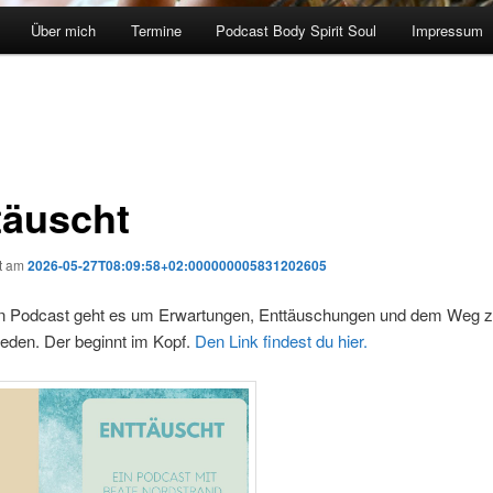
Über mich
Termine
Podcast Body Spirit Soul
Impressum
täuscht
ht am
2026-05-27T08:09:58+02:000000005831202605
n Podcast geht es um Erwartungen, Enttäuschungen und dem Weg 
ieden. Der beginnt im Kopf.
Den Link findest du hier.