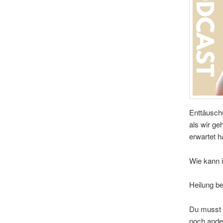
Enttäusch
als wir ge
erwartet h
Wie kann 
Heilung be
Du musst n
noch ander