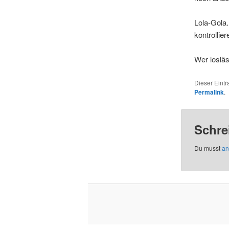
Lola-Gola.
kontrollie
Wer losläs
Dieser Eint
Permalink
.
Schre
Du musst
an