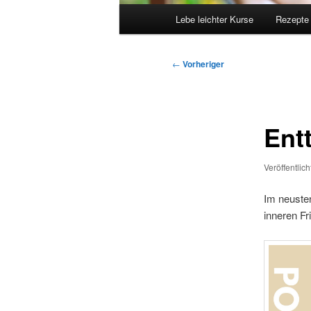
Hauptmenü
Lebe leichter Kurse
Rezepte
Beitragsnavigation
←
Vorheriger
Ent
Veröffentlic
Im neuste
inneren Fr