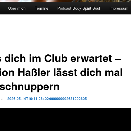
Über mich
Termine
Podcast Body Spirit Soul
Impressum
 dich im Club erwartet –
ion Haßler lässt dich mal
nschnuppern
ht am
2026-05-14T10:11:26+02:000000002631202605