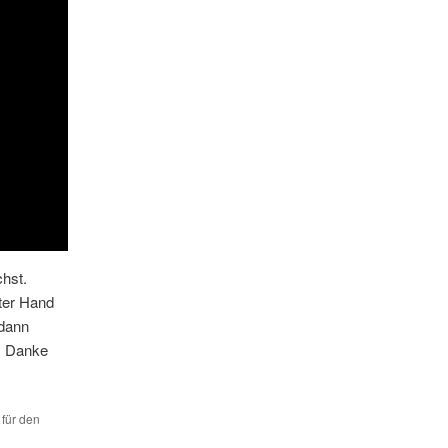
hst.
ter Hand
 dann
d: Danke
 für den