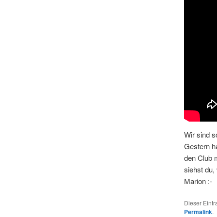
Wir sind 
Gestern ha
den Club m
siehst du,
Marion :-
Dieser Eint
Permalink
.