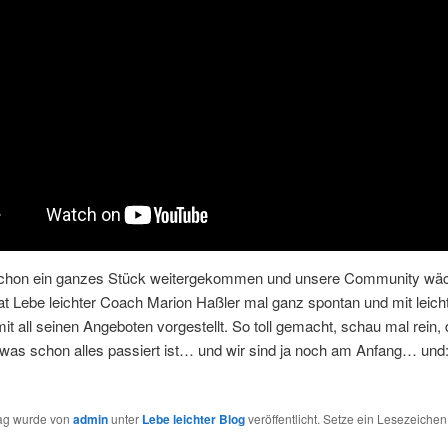
schon ein ganzes Stück weitergekommen und unsere Community wäc
t Lebe leichter Coach Marion Haßler mal ganz spontan und mit leich
it all seinen Angeboten vorgestellt. So toll gemacht, schau mal rein,
 was schon alles passiert ist… und wir sind ja noch am Anfang… un
rag wurde von
admin
unter
Lebe leichter Blog
veröffentlicht. Setze ein Lesezeichen