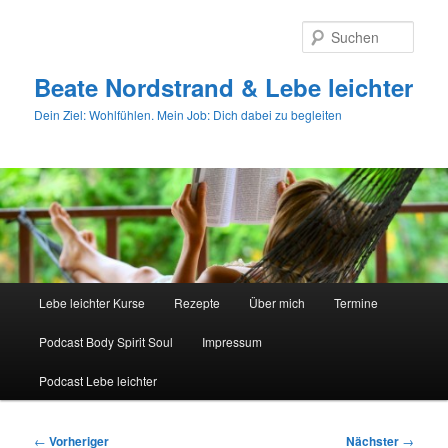
Zum
primären
Such
Inhalt
springen
Beate Nordstrand & Lebe leichter
Dein Ziel: Wohlfühlen. Mein Job: Dich dabei zu begleiten
Hauptmenü
Lebe leichter Kurse
Rezepte
Über mich
Termine
Podcast Body Spirit Soul
Impressum
Podcast Lebe leichter
Beitragsnavigation
←
Vorheriger
Nächster
→