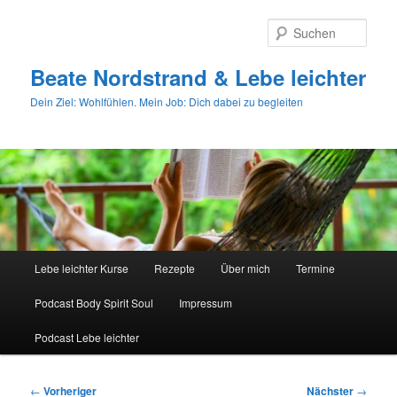
Zum
primären
Such
Inhalt
springen
Beate Nordstrand & Lebe leichter
Dein Ziel: Wohlfühlen. Mein Job: Dich dabei zu begleiten
Hauptmenü
Lebe leichter Kurse
Rezepte
Über mich
Termine
Podcast Body Spirit Soul
Impressum
Podcast Lebe leichter
Beitragsnavigation
←
Vorheriger
Nächster
→