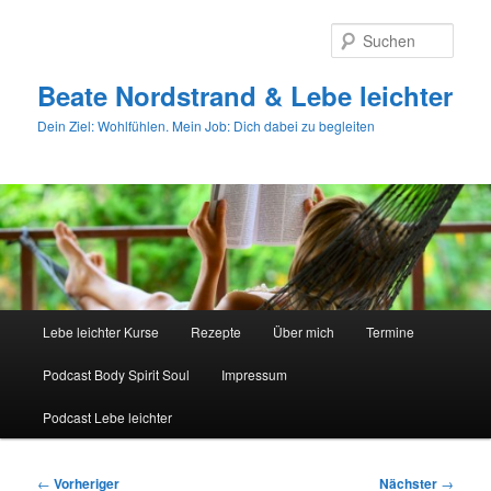
Zum
primären
Such
Inhalt
springen
Beate Nordstrand & Lebe leichter
Dein Ziel: Wohlfühlen. Mein Job: Dich dabei zu begleiten
Hauptmenü
Lebe leichter Kurse
Rezepte
Über mich
Termine
Podcast Body Spirit Soul
Impressum
Podcast Lebe leichter
Beitragsnavigation
←
Vorheriger
Nächster
→