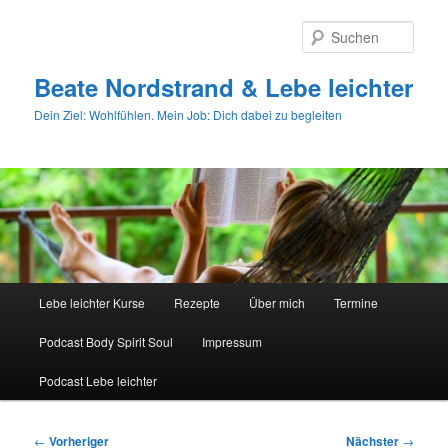
Zum
primären
Such
Inhalt
springen
Beate Nordstrand & Lebe leichter
Dein Ziel: Wohlfühlen. Mein Job: Dich dabei zu begleiten
Hauptmenü
Lebe leichter Kurse
Rezepte
Über mich
Termine
Podcast Body Spirit Soul
Impressum
Podcast Lebe leichter
Beitragsnavigation
←
Vorheriger
Nächster
→