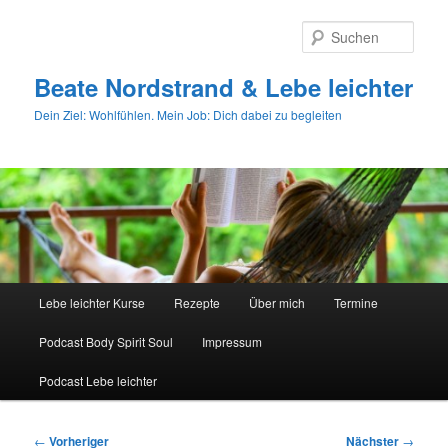
Zum
primären
Such
Inhalt
springen
Beate Nordstrand & Lebe leichter
Dein Ziel: Wohlfühlen. Mein Job: Dich dabei zu begleiten
Hauptmenü
Lebe leichter Kurse
Rezepte
Über mich
Termine
Podcast Body Spirit Soul
Impressum
Podcast Lebe leichter
Beitragsnavigation
←
Vorheriger
Nächster
→