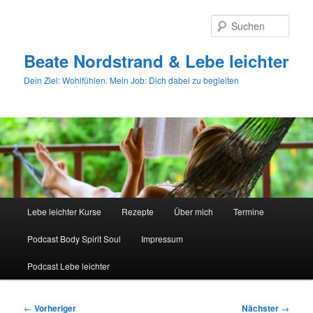
Zum
primären
Such
Inhalt
springen
Beate Nordstrand & Lebe leichter
Dein Ziel: Wohlfühlen. Mein Job: Dich dabei zu begleiten
Hauptmenü
Lebe leichter Kurse
Rezepte
Über mich
Termine
Podcast Body Spirit Soul
Impressum
Podcast Lebe leichter
Beitragsnavigation
←
Vorheriger
Nächster
→