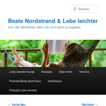
Zum
primären
Such
Inhalt
springen
Beate Nordstrand & Lebe leichter
Dein Ziel: Wohlfühlen. Mein Job: Dich dabei zu begleiten
Hauptmenü
Lebe leichter Kurse
Rezepte
Über mich
Termine
Podcast Body Spirit Soul
Impressum
Podcast Lebe leichter
Beitragsnavigation
←
Vorheriger
Nächster
→