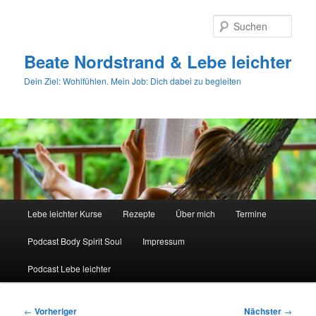
Zum
primären
Such
Inhalt
springen
Beate Nordstrand & Lebe leichter
Dein Ziel: Wohlfühlen. Mein Job: Dich dabei zu begleiten
Hauptmenü
Lebe leichter Kurse
Rezepte
Über mich
Termine
Podcast Body Spirit Soul
Impressum
Podcast Lebe leichter
Beitragsnavigation
←
Vorheriger
Nächster
→