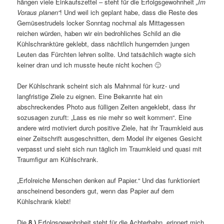
hängen viele Einkaufszettel – steht für die Erfolgsgewohnheit
„Im
Voraus planen“
! Und weil ich geplant habe, dass die Reste des
Gemüsestrudels locker Sonntag nochmal als Mittagessen
reichen würden, haben wir ein bedrohliches Schild an die
Kühlschranktüre geklebt, dass nächtlich hungernden jungen
Leuten das Fürchten lehren sollte. Und tatsächlich wagte sich
keiner dran und ich musste heute nicht kochen 🙂
Der Kühlschrank scheint sich als Mahnmal für kurz- und
langfristige Ziele zu eignen. Eine Bekannte hat ein
abschreckendes Photo aus fülligen Zeiten angeklebt, dass ihr
sozusagen zuruft: „Lass es nie mehr so weit kommen“. Eine
andere wird motiviert durch positive Ziele, hat ihr Traumkleid aus
einer Zeitschrift ausgeschnitten, dem Model ihr eigenes Gesicht
verpasst und sieht sich nun täglich im Traumkleid und quasi mit
Traumfigur am Kühlschrank.
„Erfolreiche Menschen denken auf Papier.“ Und das funktioniert
anscheinend besonders gut, wenn das Papier auf dem
Kühlschrank klebt!
Die
8.)
Erfolgsgewohnheit steht für die Achterbahn, erinnert mich