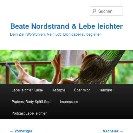
Zum
primären
Such
Inhalt
springen
Beate Nordstrand & Lebe leichter
Dein Ziel: Wohlfühlen. Mein Job: Dich dabei zu begleiten
Hauptmenü
Lebe leichter Kurse
Rezepte
Über mich
Termine
Podcast Body Spirit Soul
Impressum
Podcast Lebe leichter
Beitragsnavigation
←
Vorheriger
Nächster
→