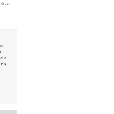
 für den
Lan-
s
d ja
 ich