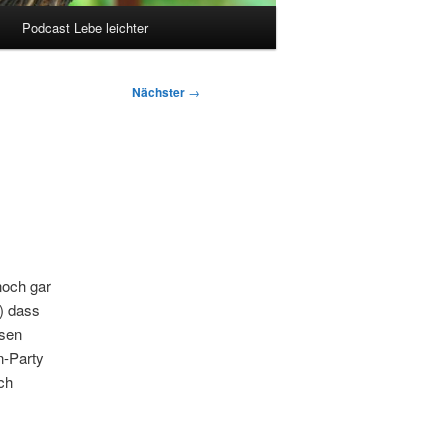
Podcast Lebe leichter
Nächster
→
noch gar
b) dass
ssen
n-Party
ch