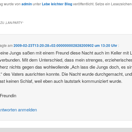
rag wurde von
admin
unter
Lebe leichter Blog
veröffentlicht. Setze ein Lesezeichen
ZU „
LAN-PARTY
“
agte am
2009-02-23T13:20:28+02:000000002828200902 um 13:20 Uhr
:
ine Jungs saßen mit einem Freund diese Nacht auch im Keller mit 
verbunden. Mit dem Unterschied, dass mein strenges, erzieherische
herz nichts gegen das wohlwollende „Ach lass die Jungs doch, es sin
.“ des Vaters ausrichten konnte. Die Nacht wurde durchgemacht, und
fast keinen Schlaf, weil eben auch lautstark kommuniziert wurde.
Freundin
ntworten anmelden