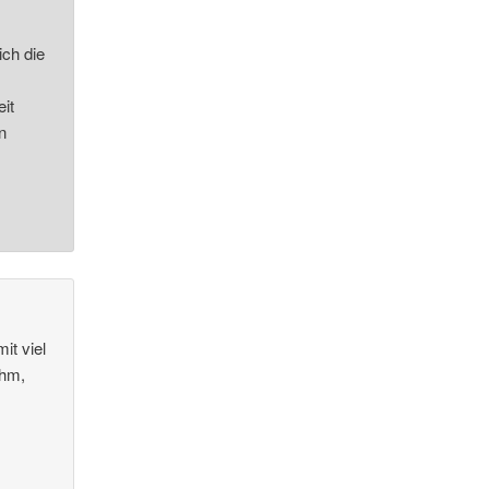
ich die
it
n
it viel
ahm,