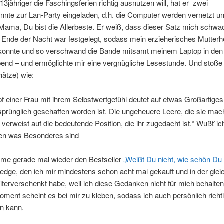
13jähriger die Faschingsferien richtig ausnutzen will, hat er zwei
nnte zur Lan-Party eingeladen, d.h. die Computer werden vernetzt un
(Mama, Du bist die Allerbeste. Er weiß, dass dieser Satz mich schw
 Ende der Nacht war festgelegt, sodass mein erzieherisches Mutterh
konnte und so verschwand die Bande mitsamt meinem Laptop in den
end – und ermöglichte mir eine vergnügliche Lesestunde. Und stoße 
ätze) wie:
 einer Frau mit ihrem Selbstwertgefühl deutet auf etwas Großartiges 
sprünglich geschaffen worden ist. Die ungeheuere Leere, die sie mac
, verweist auf die bedeutende Position, die ihr zugedacht ist.“ Wußt`ic
en was Besonderes sind
e gerade mal wieder den Bestseller
„Weißt Du nicht, wie schön Du 
edge, den ich mir mindestens schon acht mal gekauft und in der glei
erverschenkt habe, weil ich diese Gedanken nicht für mich behalten 
ment scheint es bei mir zu kleben, sodass ich auch persönlich richti
en kann.