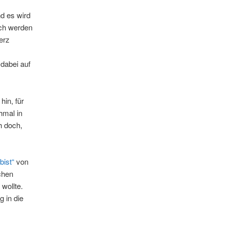
d es wird
ach werden
erz
dabei auf
hin, für
hmal in
h doch,
bist“
von
chen
wollte.
g in die