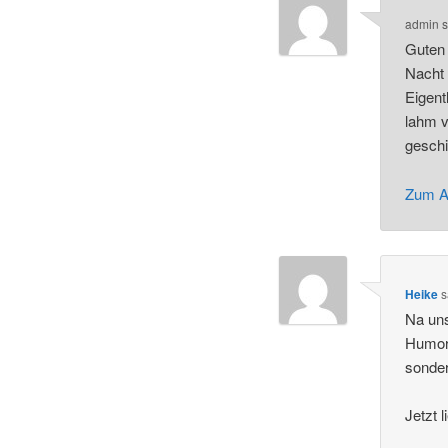
admin
s
Guten 
Nacht 
Eigent
lahm 
geschi
Zum A
Heike
s
Na uns
Humor 
sonder
Jetzt 