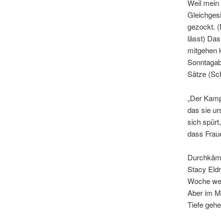
Weil mein 
Gleichgesi
gezockt. 
lässt) Das
mitgehen 
Sonntagab
Sätze (Sch
„Der Kampf
das sie ur
sich spürt
dass Frau
Durchkämm
Stacy Eldr
Woche weit
Aber im Mo
Tiefe geh