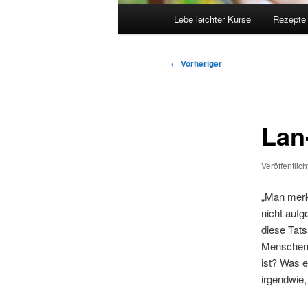
Hauptmenü
Lebe leichter Kurse
Rezepte
Beitragsnavigation
←
Vorheriger
Lan
Veröffentlic
„Man merkt
nicht aufg
diese Tats
Menschen,
ist? Was e
irgendwie