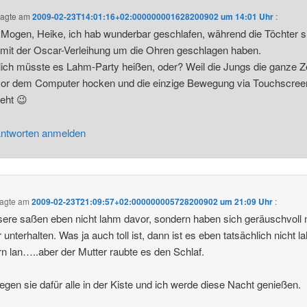
agte am
2009-02-23T14:01:16+02:000000001628200902 um 14:01 Uhr
:
Mogen, Heike, ich hab wunderbar geschlafen, während die Töchter s
mit der Oscar-Verleihung um die Ohren geschlagen haben.
lich müsste es Lahm-Party heißen, oder? Weil die Jungs die ganze Ze
vor dem Computer hocken und die einzige Bewegung via Touchscree
eht 😉
ntworten anmelden
agte am
2009-02-23T21:09:57+02:000000005728200902 um 21:09 Uhr
:
ere saßen eben nicht lahm davor, sondern haben sich geräuschvoll m
unterhalten. Was ja auch toll ist, dann ist es eben tatsächlich nicht l
n lan…..aber der Mutter raubte es den Schlaf.
liegen sie dafür alle in der Kiste und ich werde diese Nacht genießen.