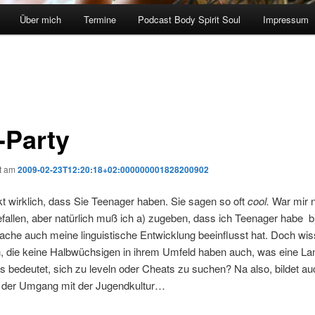
Über mich
Termine
Podcast Body Spirit Soul
Impressum
-Party
ht am
2009-02-23T12:20:18+02:000000001828200902
 wirklich, dass Sie Teenager haben. Sie sagen so oft
cool.
War mir 
efallen, aber natürlich muß ich a) zugeben, dass ich Teenager habe 
ache auch meine linguistische Entwicklung beeinflusst hat. Doch wi
 die keine Halbwüchsigen in ihrem Umfeld haben auch, was eine La
s bedeutet, sich zu leveln oder Cheats zu suchen? Na also, bildet au
, der Umgang mit der Jugendkultur…