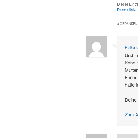
Dieser Eint
Permalink
.
3 GEDANKEN 
Heike
s
Und me
Kabel 
Mutter
Ferien
hatte 
Deine 
Zum A