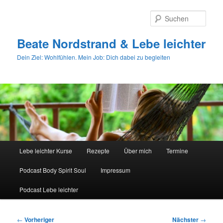
Zum
primären
Such
Inhalt
springen
Beate Nordstrand & Lebe leichter
Dein Ziel: Wohlfühlen. Mein Job: Dich dabei zu begleiten
Hauptmenü
Lebe leichter Kurse
Rezepte
Über mich
Termine
Podcast Body Spirit Soul
Impressum
Podcast Lebe leichter
Beitragsnavigation
←
Vorheriger
Nächster
→