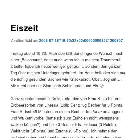
Eiszeit
Veröffentlicht am
2008-07-18T19:50:32+02:000000003231200807
Freitag abend 19.30. Mich überfällt der dringende Wunsch nach
einer „Belohnung“, denn auch wenn ich in meinem Traumberuf
arbeite, habe ich heute weniger geträumt, sondern den ganzen
Tag über meinen Unterlagen gebrütet. Im Haus befinden sich nur
die richtig gesunden Sachen wie Knäckebrot, Obst, Joghurt….
Mir steht aber der Sinn nach Schlemmen und Eis 🙁
Ganz spontan beschließe ich, die Idee von Frau B. zu testen.
Erdbeersorbet von Linessa (Lidl); Der 275g Becher für 3 Points.
Frau B. isst 45 Minuten an einem Becher. Ich
fahre
an Joggern
und Walkern vorbei (hätte ich zum Eisholen nicht wenigstens
walken können?) und hole 3 Becher Eis. Erdbeer (3 Points),
Waldfrucht (3Points) und Zitrone (3,5Points). Ich nehme den
Erdbeerbecher und brauche, anders als Frau B. nur eine halbe