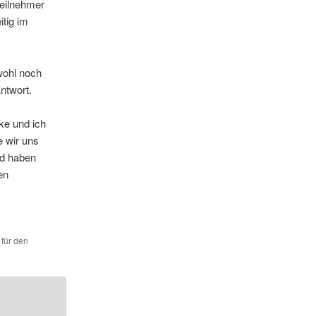
Teilnehmer
tig im
 wohl noch
ntwort.
ke und ich
e wir uns
nd haben
en
 für den