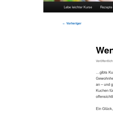
Hauptmenü
Lebe leichter Kurse
Rezepte
Beitragsnavigation
←
Vorheriger
Wen
Veröffentlic
…gibts Ku
Gewohnheit
an – und g
Kuchen für
offensicht
Ein Glück,