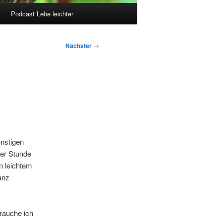
Podcast Lebe leichter
Nächster
→
nstigen
der Stunde
n leichtem
anz
brauche ich