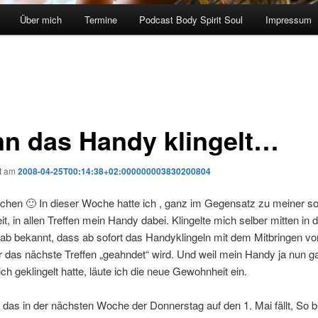
Über mich
Termine
Podcast Body Spirit Soul
Impressum
n das Handy klingelt…
ht am
2008-04-25T00:14:38+02:000000003830200804
chen 🙂 In dieser Woche hatte ich , ganz im Gegensatz zu meiner so
, in allen Treffen mein Handy dabei. Klingelte mich selber mitten in 
ab bekannt, dass ab sofort das Handyklingeln mit dem Mitbringen vo
 das nächste Treffen „geahndet“ wird. Und weil mein Handy ja nun g
lich geklingelt hatte, läute ich die neue Gewohnheit ein.
 das in der nächsten Woche der Donnerstag auf den 1. Mai fällt, So 