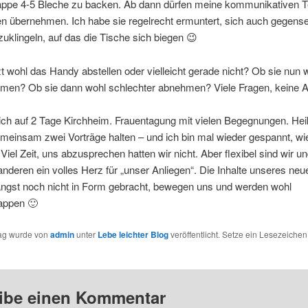
lappe 4-5 Bleche zu backen. Ab dann dürfen meine kommunikativen 
 übernehmen. Ich habe sie regelrecht ermuntert, sich auch gegensei
zuklingeln, auf das die Tische sich biegen 😉
zt wohl das Handy abstellen oder vielleicht gerade nicht? Ob sie nun
mmen? Ob sie dann wohl schlechter abnehmen? Viele Fragen, keine A
ich auf 2 Tage Kirchheim. Frauentagung mit vielen Begegnungen. Hei
einsam zwei Vorträge halten – und ich bin mal wieder gespannt, wi
Viel Zeit, uns abzusprechen hatten wir nicht. Aber flexibel sind wir u
anderen ein volles Herz für „unser Anliegen“. Die Inhalte unseres neu
ängst noch nicht in Form gebracht, bewegen uns und werden wohl
appen 🙂
rag wurde von
admin
unter
Lebe leichter Blog
veröffentlicht. Setze ein Lesezeichen
ibe einen Kommentar