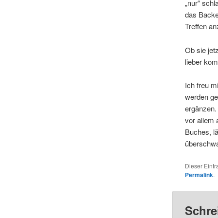
„nur“ sch
das Backen
Treffen an
Ob sie jet
lieber ko
Ich freu m
werden gem
ergänzen. 
vor allem 
Buches, l
überschw
Dieser Eint
Permalink
.
Schre