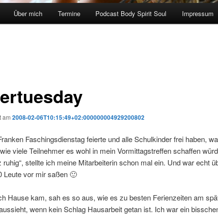
Über mich
Termine
Podcast Body Spirit Soul
Impressum
ertuesday
ht am
2008-02-06T10:15:49+02:000000004929200802
anken Faschingsdienstag feierte und alle Schulkinder frei haben, wa
wie viele Teilnehmer es wohl in mein Vormittagstreffen schaffen wür
 ruhig“, stellte ich meine Mitarbeiterin schon mal ein. Und war echt ü
0 Leute vor mir saßen 🙂
ach Hause kam, sah es so aus, wie es zu besten Ferienzeiten am spä
aussieht, wenn kein Schlag Hausarbeit getan ist. Ich war ein bissch