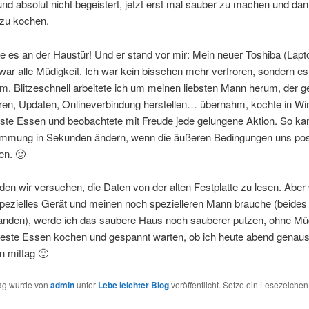
und absolut nicht begeistert, jetzt erst mal sauber zu machen und dan
zu kochen.
te es an der Haustür! Und er stand vor mir: Mein neuer Toshiba (Lapt
war alle Müdigkeit. Ich war kein bisschen mehr verfroren, sondern e
rm. Blitzeschnell arbeitete ich um meinen liebsten Mann herum, der g
eren, Updaten, Onlineverbindung herstellen… übernahm, kochte in Wi
rste Essen und beobachtete mit Freude jede gelungene Aktion. So ka
immung in Sekunden ändern, wenn die äußeren Bedingungen uns posi
en. 🙂
en wir versuchen, die Daten von der alten Festplatte zu lesen. Aber 
spezielles Gerät und meinen noch spezielleren Mann brauche (beides
handen), werde ich das saubere Haus noch sauberer putzen, ohne Müd
reste Essen kochen und gespannt warten, ob ich heute abend genauso
n mittag 🙂
rag wurde von
admin
unter
Lebe leichter Blog
veröffentlicht. Setze ein Lesezeichen