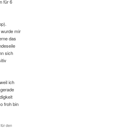
n für 6
op).
s wurde mir
erne das
ndeseile
nn sich
tiv
weil ich
 gerade
igkeit
 froh bin
 für den