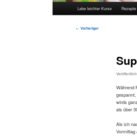
Hauptmenü
Lebe leichter Kurse
Rezepte
Beitragsnavigation
←
Vorheriger
Sup
Veröffentlic
Während Fr
gespannt, 
wirds ganz
als über 3
Als ich n
Vormittag 