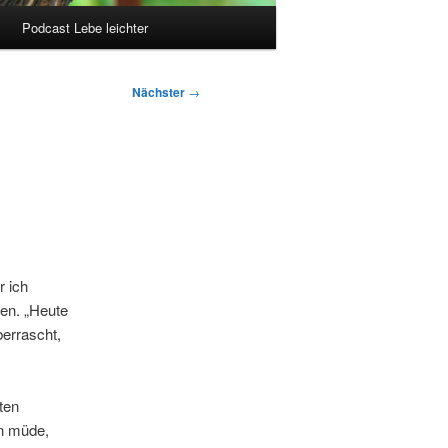
Podcast Lebe leichter
Nächster
→
r ich
den. „Heute
berrascht,
ten
en müde,