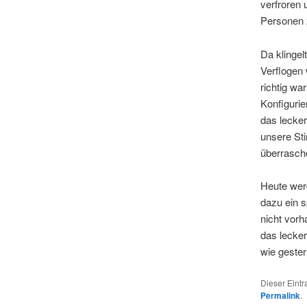
verfroren 
Personen 
Da klingel
Verflogen 
richtig wa
Konfiguri
das lecke
unsere St
überrasch
Heute werd
dazu ein 
nicht vor
das lecke
wie gester
Dieser Eint
Permalink
.