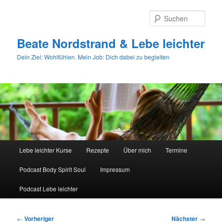
Zum
primären
Such
Inhalt
springen
Beate Nordstrand & Lebe leichter
Dein Ziel: Wohlfühlen. Mein Job: Dich dabei zu begleiten
Hauptmenü
Lebe leichter Kurse
Rezepte
Über mich
Termine
Podcast Body Spirit Soul
Impressum
Podcast Lebe leichter
Beitragsnavigation
←
Vorheriger
Nächster
→