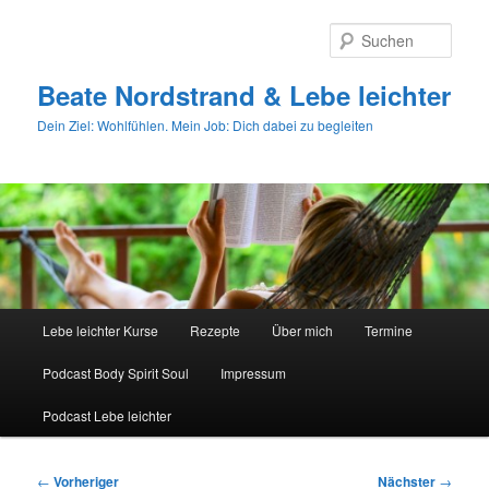
Zum
primären
Such
Inhalt
springen
Beate Nordstrand & Lebe leichter
Dein Ziel: Wohlfühlen. Mein Job: Dich dabei zu begleiten
Hauptmenü
Lebe leichter Kurse
Rezepte
Über mich
Termine
Podcast Body Spirit Soul
Impressum
Podcast Lebe leichter
Beitragsnavigation
←
Vorheriger
Nächster
→