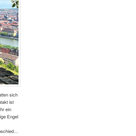
tten sich
akt ist
hr ein
ige Engel
abschied…