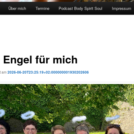
Über mich
Termine
Podcast Body Spirit Soul
Impressum
r Engel für mich
ht am
2026-06-20T23:25:19+02:000000001930202606