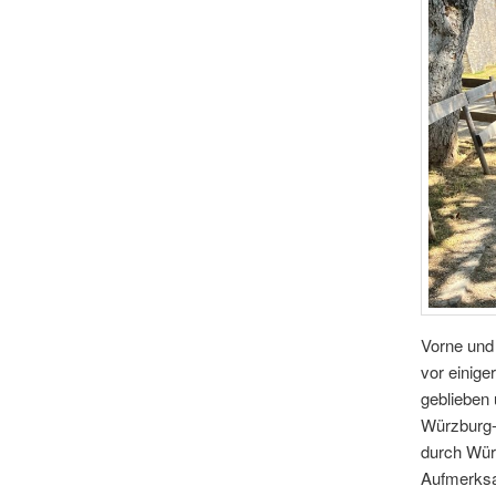
Vorne und
vor einige
geblieben 
Würzburg-W
durch Würz
Aufmerksa