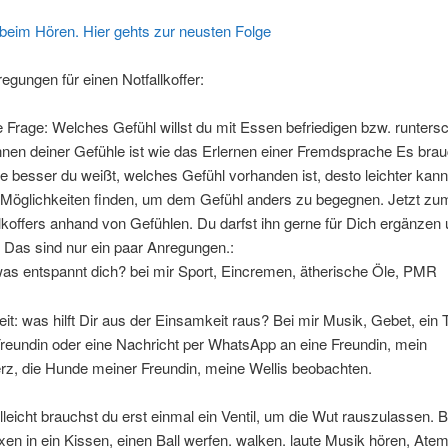
beim Hören. Hier gehts zur neusten Folge
regungen für einen Notfallkoffer:
die Frage: Welches Gefühl willst du mit Essen befriedigen bzw. runter
nen deiner Gefühle ist wie das Erlernen einer Fremdsprache Es bra
Je besser du weißt, welches Gefühl vorhanden ist, desto leichter kann
Möglichkeiten finden, um dem Gefühl anders zu begegnen. Jetzt zum
lkoffers anhand von Gefühlen. Du darfst ihn gerne für Dich ergänzen
 Das sind nur ein paar Anregungen.:
was entspannt dich? bei mir Sport, Eincremen, ätherische Öle, PMR
it: was hilft Dir aus der Einsamkeit raus? Bei mir Musik, Gebet, ein 
Freundin oder eine Nachricht per WhatsApp an eine Freundin, mein
rz, die Hunde meiner Freundin, meine Wellis beobachten.
elleicht brauchst du erst einmal ein Ventil, um die Wut rauszulassen. Be
en in ein Kissen, einen Ball werfen. walken. laute Musik hören, Ate