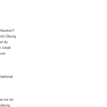
schlucken?
ucht Übung
st du
 Inhalt
 und
Telefonat
i mir ist
mübung.