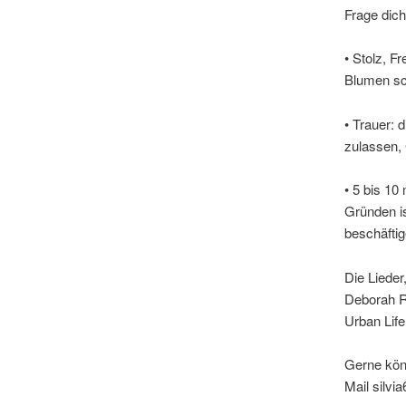
Frage dic
• Stolz, F
Blumen sc
• Trauer:
zulassen,
• 5 bis 10
Gründen is
beschäftig
Die Lieder
Deborah R
Urban Life
Gerne könnt
Mail silv