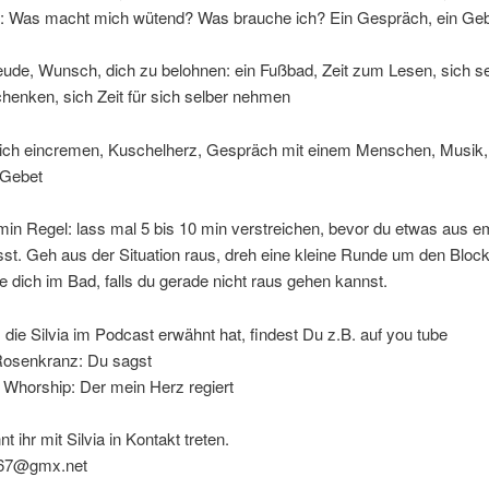
h: Was macht mich wütend? Was brauche ich? Ein Gespräch, ein Geb
reude, Wunsch, dich zu belohnen: ein Fußbad, Zeit zum Lesen, sich s
henken, sich Zeit für sich selber nehmen
 dich eincremen, Kuschelherz, Gespräch mit einem Menschen, Musik,
 Gebet
 min Regel: lass mal 5 bis 10 min verstreichen, bevor du etwas aus e
st. Geh aus der Situation raus, dreh eine kleine Runde um den Bloc
e dich im Bad, falls du gerade nicht raus gehen kannst.
, die Silvia im Podcast erwähnt hat, findest Du z.B. auf you tube
osenkranz: Du sagst
 Whorship: Der mein Herz regiert
 ihr mit Silvia in Kontakt treten.
ia67@gmx.net