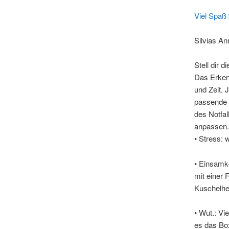
Viel Spaß 
Silvias An
Stell dir 
Das Erken
und Zeit. 
passende 
des Notfal
anpassen.
• Stress: 
• Einsamke
mit einer 
Kuschelhe
• Wut.: Vi
es das Box