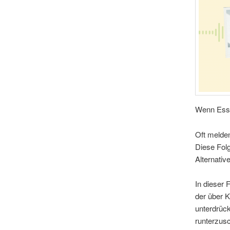
Wenn Essen
Oft melde
Diese Folg
Alternati
In dieser 
der über K
unterdrück
runterzusc