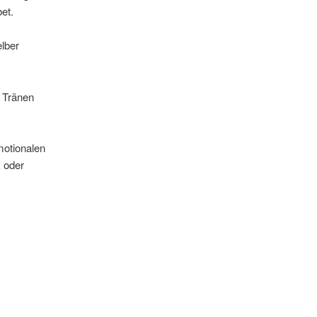
et.
elber
 Tränen
motionalen
k oder