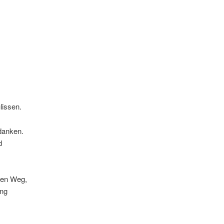
lissen.
danken.
d
inen Weg,
ang