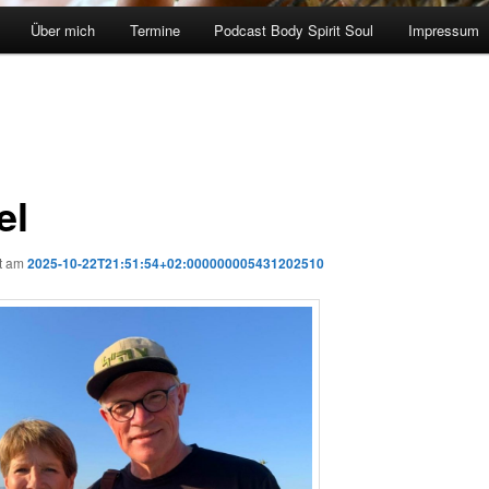
Über mich
Termine
Podcast Body Spirit Soul
Impressum
el
ht am
2025-10-22T21:51:54+02:000000005431202510