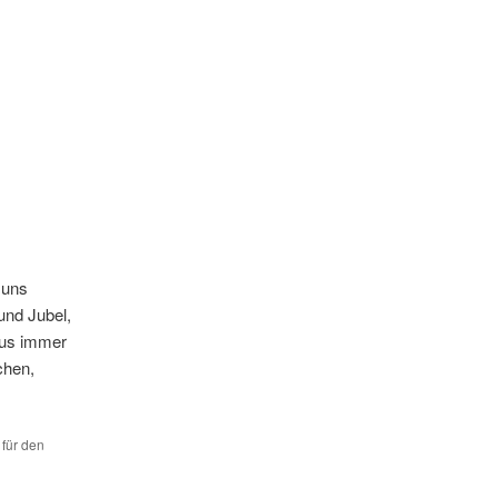
 uns
und Jubel,
mus immer
chen,
 für den