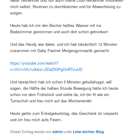
Neue Teilnehmer und nun auch meine Club-Teilnehmer motivieren
mich selbst, Routinen zu durchbrechen und für Abwechslung zu
sorgen.
Heute hab ich mir den Becher heißes Wasser mit ins
Badezimmer genommen und auch dort schon getrunken!
Und das Handy war dabei, und ich hab tatsächlich 12 Minuten
zusammen mit Gaby Fastner Morgengymnastik gemacht:
https://youtube.com/watch?
v=tIU1vVki1uA&si=ZDaZlGPgOnRTvuUD
Und tatsächlich hab ich schon 5 Minuten gehullahuppt, will
sagen, die Hälfte der halben Stunde Bewegung hatte ich heute
schon vor dem Frühstück und siehe da, ich bin fit wie ein
Turnschuh und freu mich auf das Wochenende!
Heute gehts zum Enkelgeburtstag, das Geschenk ist verpackt
und ich freu mich aufs Feiern.
Dieser Eintrag wurde von
admin
unter
Lebe leichter Blog