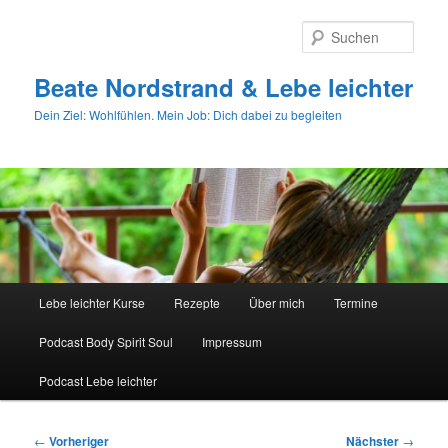
Zum
primären
Such
Inhalt
springen
Beate Nordstrand & Lebe leichter
Dein Ziel: Wohlfühlen. Mein Job: Dich dabei zu begleiten
Hauptmenü
Lebe leichter Kurse
Rezepte
Über mich
Termine
Podcast Body Spirit Soul
Impressum
Podcast Lebe leichter
Beitragsnavigation
←
Vorheriger
Nächster
→