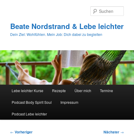
Zum
primären
Such
Inhalt
springen
Beate Nordstrand & Lebe leichter
Dein Ziel: Wohlfühlen. Mein Job: Dich dabei zu begleiten
Hauptmenü
Lebe leichter Kurse
Rezepte
Über mich
Termine
Podcast Body Spirit Soul
Impressum
Podcast Lebe leichter
Beitragsnavigation
←
Vorheriger
Nächster
→