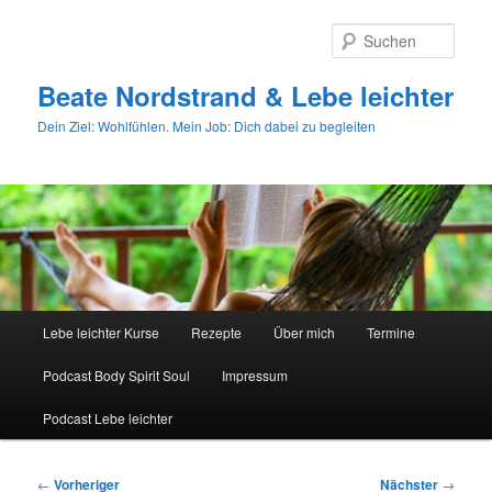
Zum
primären
Such
Inhalt
springen
Beate Nordstrand & Lebe leichter
Dein Ziel: Wohlfühlen. Mein Job: Dich dabei zu begleiten
Hauptmenü
Lebe leichter Kurse
Rezepte
Über mich
Termine
Podcast Body Spirit Soul
Impressum
Podcast Lebe leichter
Beitragsnavigation
←
Vorheriger
Nächster
→