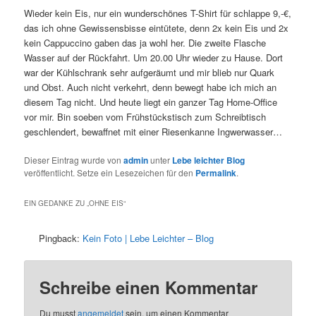
Wieder kein Eis, nur ein wunderschönes T-Shirt für schlappe 9,-€,
das ich ohne Gewissensbisse eintütete, denn 2x kein Eis und 2x
kein Cappuccino gaben das ja wohl her. Die zweite Flasche
Wasser auf der Rückfahrt. Um 20.00 Uhr wieder zu Hause. Dort
war der Kühlschrank sehr aufgeräumt und mir blieb nur Quark
und Obst. Auch nicht verkehrt, denn bewegt habe ich mich an
diesem Tag nicht. Und heute liegt ein ganzer Tag Home-Office
vor mir. Bin soeben vom Frühstückstisch zum Schreibtisch
geschlendert, bewaffnet mit einer Riesenkanne Ingwerwasser…
Dieser Eintrag wurde von
admin
unter
Lebe leichter Blog
veröffentlicht. Setze ein Lesezeichen für den
Permalink
.
EIN GEDANKE ZU „
OHNE EIS
“
Pingback:
Kein Foto | Lebe Leichter – Blog
Schreibe einen Kommentar
Du musst
angemeldet
sein, um einen Kommentar