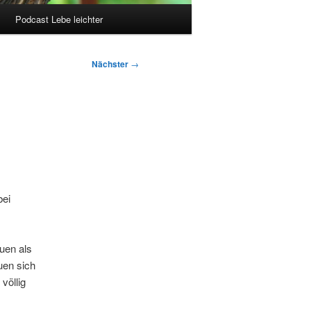
Podcast Lebe leichter
Nächster
→
bei
uen als
uen sich
völlig