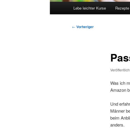
Hauptmenü
Lebe leichter Kurse
Rezepte
Beitragsnavigation
←
Vorheriger
Pas
Veröffentlic
Was ich mi
Amazon bes
Und erfah
Männer be
beim Anbli
anders.