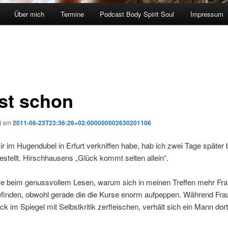
Über mich
Termine
Podcast Body Spirit Soul
Impressum
st schon
ht am
2011-06-23T23:36:26+02:000000002630201106
r im Hugendubel in Erfurt verkniffen habe, hab ich zwei Tage später 
tellt. Hirschhausens „Glück kommt selten allein“.
re beim genussvollem Lesen, warum sich in meinen Treffen mehr Fra
finden, obwohl gerade die die Kurse enorm aufpeppen. Während Fra
ck im Spiegel mit Selbstkritik zerfleischen, verhält sich ein Mann dort 