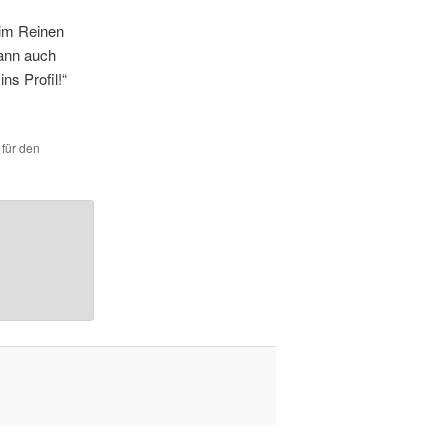
 im Reinen
wann auch
ns Profil!“
 für den