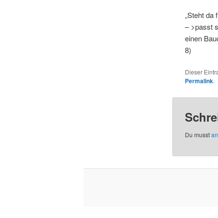
„Steht da 
– >passt s
einen Bauc
8)
Dieser Eint
Permalink
.
Schre
Du musst
an