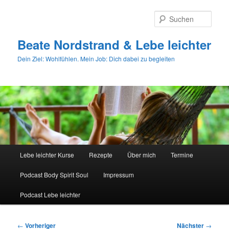
Zum
primären
Such
Inhalt
springen
Beate Nordstrand & Lebe leichter
Dein Ziel: Wohlfühlen. Mein Job: Dich dabei zu begleiten
Hauptmenü
Lebe leichter Kurse
Rezepte
Über mich
Termine
Podcast Body Spirit Soul
Impressum
Podcast Lebe leichter
Beitragsnavigation
←
Vorheriger
Nächster
→