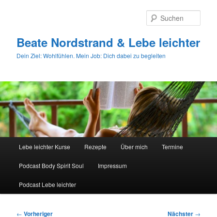
Zum
primären
Such
Inhalt
springen
Beate Nordstrand & Lebe leichter
Dein Ziel: Wohlfühlen. Mein Job: Dich dabei zu begleiten
Hauptmenü
Lebe leichter Kurse
Rezepte
Über mich
Termine
Podcast Body Spirit Soul
Impressum
Podcast Lebe leichter
Beitragsnavigation
←
Vorheriger
Nächster
→