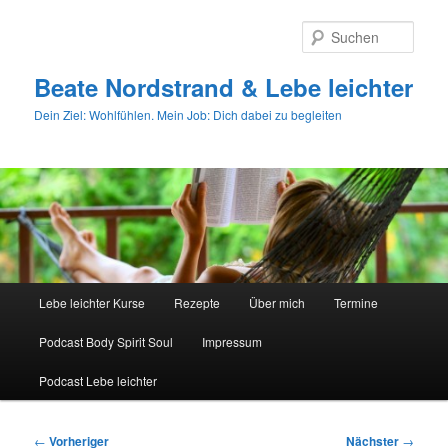
Zum
primären
Such
Inhalt
springen
Beate Nordstrand & Lebe leichter
Dein Ziel: Wohlfühlen. Mein Job: Dich dabei zu begleiten
Hauptmenü
Lebe leichter Kurse
Rezepte
Über mich
Termine
Podcast Body Spirit Soul
Impressum
Podcast Lebe leichter
Beitragsnavigation
←
Vorheriger
Nächster
→